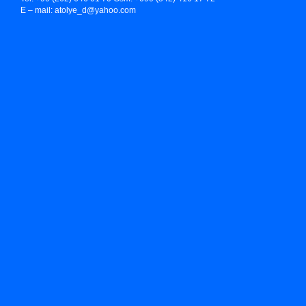
E – mail:
atolye_d@yahoo.com
elrys