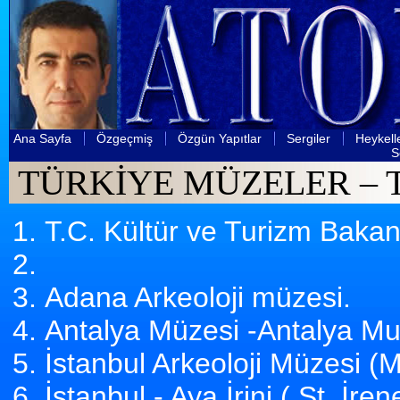
Ana Sayfa
Özgeçmiş
Özgün Yapıtlar
Sergiler
Heykell
S
TÜRKİYE MÜZELER –
T.C. Kültür ve Turizm Bakan
Adana Arkeoloji müzesi.
Antalya Müzesi -Antalya 
İstanbul Arkeoloji Müzesi (
İstanbul - Aya İrini ( St. İrene