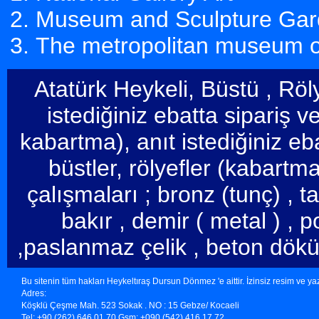
Museum and Sculpture Gar
The metropolitan museum of
Atatürk Heykeli, Büstü , Röl
istediğiniz ebatta sipariş ve
kabartma), anıt istediğiniz eba
büstler, rölyefler (kabartmal
çalışmaları ; bronz (tunç) , 
bakır , demir ( metal ) , p
,paslanmaz çelik , beton dök
Bu sitenin tüm hakları Heykeltıraş Dursun Dönmez 'e aittir. İzinsiz resim ve ya
Adres:
Köşklü Çeşme Mah. 523 Sokak . NO : 15 Gebze/ Kocaeli
Tel: +90 (262) 646 01 70 Gsm: +090 (542) 416 17 72