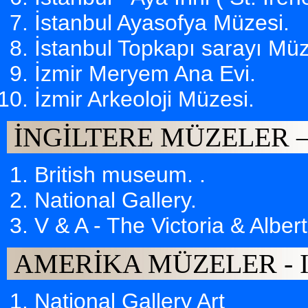
İstanbul Ayasofya Müzesi.
İstanbul Topkapı sarayı Müz
İzmir Meryem Ana Evi.
İzmir Arkeoloji Müzesi.
İNGİLTERE MÜZELER
British museum. .
National Gallery.
V & A - The Victoria & Albe
AMERİKA MÜZELER -
National Gallery Art